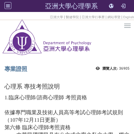
亞洲大學心理學系
:::
|
|
|
|
亞洲大學
醫健學院
亞洲大學行事曆
網站導覽
English
Tog
專業證照
瀏覽人次:
36905
心理系 專技考照說明
1.臨床心理師/諮商心理師 考照資格
依據專門職業及技術人員高等考試心理師考試規則
（107年12月11日更新）
第六條 臨床心理師考照資格