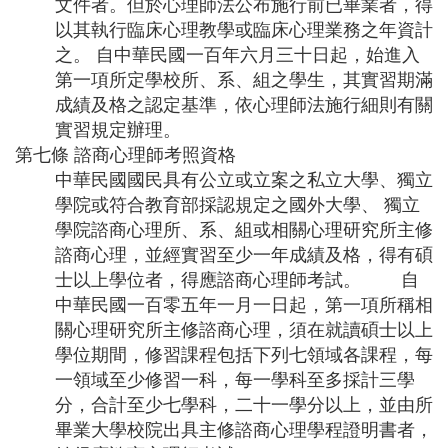
文件者。但於心理師法公布施行前已畢業者，得
以其執行臨床心理教學或臨床心理業務之年資計
之。 自中華民國一百年六月三十日起，始進入
第一項所定學校所、系、組之學生，其實習期滿
成績及格之認定基準，依心理師法施行細則有關
實習規定辦理。
第七條 諮商心理師考照資格
中華民國國民具有公立或立案之私立大學、獨立
學院或符合教育部採認規定之國外大學、 獨立
學院諮商心理所、系、組或相關心理研究所主修
諮商心理，並經實習至少一年成績及格，得有碩
士以上學位者，得應諮商心理師考試。
自
中華民國一百零五年一月一日起，第一項所稱相
關心理研究所主修諮商心理，須在就讀碩士以上
學位期間，修習課程包括下列七領域各課程，每
一領域至少修習一科，每一學科至多採計三學
分，合計至少七學科，二十一學分以上，並由所
畢業大學校院出具主修諮商心理學程證明書者，