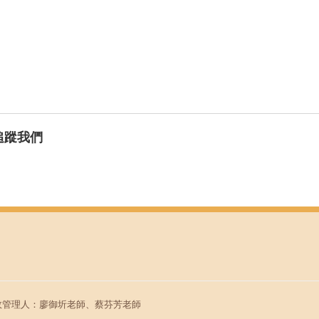
追蹤我們
行政管理人：廖御圻老師、蔡芬芳老師