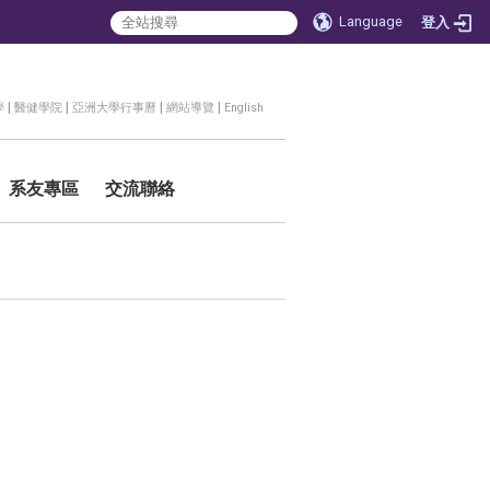
Language
登入
|
|
|
|
學
醫健學院
亞洲大學行事曆
網站導覽
English
系友專區
交流聯絡