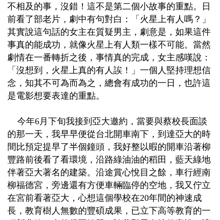
不相及的事，沒錯！這不是第二個小故事的重點。日
前看了部老片，劇中有句對白：「火星上有人嗎？」
其實說這句話的女主在質疑男主，劇意是，如果這件
事真的能成功，就像火星上有人類一樣不可能。當然
劇情在一番轉折之後，事情真的完成，女主感嘆說：
「沒想到，火星上真的有人誒！」一個人堅持理想信
念，知其不可為而為之，總會有成功的一日，也許這
是電影想要表達的重點。
今年6月下旬我接到亞大邀約，當要與蔡校長面談
的那一天，我早早便從台北開車南下，到達亞大的時
間比預定提早了半個鐘頭，我好整以暇的開車沿著柳
豐路前後看了看環境，沿路綠油油的稻田，藍天綠地
伴著亞大著名的建築。沿途賞心悅目之餘，車行經南
柳福德宮，旁邊還有方便車輛臨停的空地，我又佇立
在宮前看著亞大，心想這個學校在20年間的神速成
長，教育樹人無數的豐碩成果，已立下高等教育的一