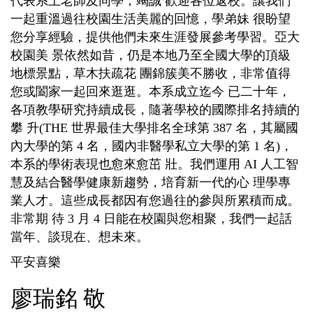
代表系上老師及同學，竭誠 歡迎各位返校。讓我們
一起重溫過往校園生活美麗的回憶，學弟妹 很盼望
您分享經驗，提供他們未來生涯發展參考學習。亞大
校園美 景依然如昔，仍是本地乃至全國大學的頂級
地標景點，草木扶疏花 團錦簇美不勝收，非常值得
您或闔家一起回來逛逛。本系成立迄今 已二十年，
各項教學研究持續成長，隨著學校的國際排名持續的
攀 升(THE 世界最佳大學排名全球第 387 名，其屬國
內大學的第 4 名，國內非醫學私立大學的第 1 名)，
本系的學術表現也愈來愈茁 壯。我們運用 AI 人工智
慧及結合醫學健康新趨勢，培育新一代的心 理學專
業人才。這些成長都因有您過往的參與所累積而成。
非常期 待 3 月 4 日能在校園與您相聚，我們一起話
當年、談現在、想未來。
平安喜樂
廖瑞銘 敬