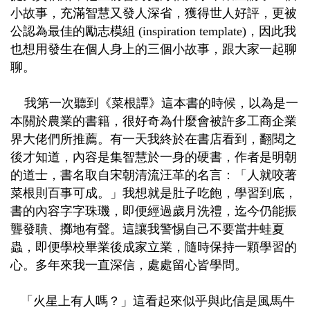
小故事，充滿智慧又發人深省，獲得世人好
評，更被
公認為最佳的勵志模組
(inspiration template)
，因此我
也想用發生在個人身上的三個小故事，跟大家一起聊
聊。
我第一次聽到《菜根譚》這本書的時候，以為是一
本關於農業的書籍，很好奇為什麼會被許多工商企業
界大佬們所推薦。有一天我終於在書店看到，翻閱之
後才知道，內容是集智慧於一身的硬書，作者是明朝
的道士，書名取自宋朝清流汪革的名言：「人就咬著
菜根則百事可成。」我想就是肚子吃飽，學習到底，
書的內容字字珠璣，即便經過歲月洗禮，迄今仍能振
聾發聵、擲地有聲。這讓我警惕自己不要當井蛙夏
蟲，即便學校畢業後成家立業，隨時保持一顆學習的
心。多年來我一直深信，處處留心皆學問。
「火星上有人嗎？」這看起來似乎與此信是風馬牛