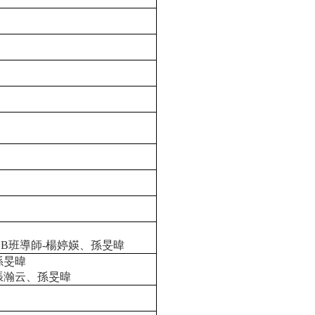
B
班導師-
楊婷媖、孫旻暐
孫旻暐
張瀚云、孫旻暐