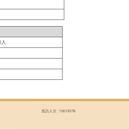
表人
造訪人次 : 15619578