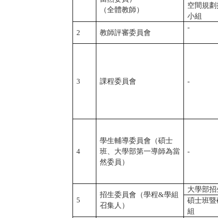
空間規劃
（全體教師）
小組
-
2
教師評審委員會
3
課程委員會
-
學生輔導委員會（碩士
4
班、大學部第一導師為當
-
然委員）
大學部招
招生委員會（學程&學組
5
碩士班暨
召集人）
組