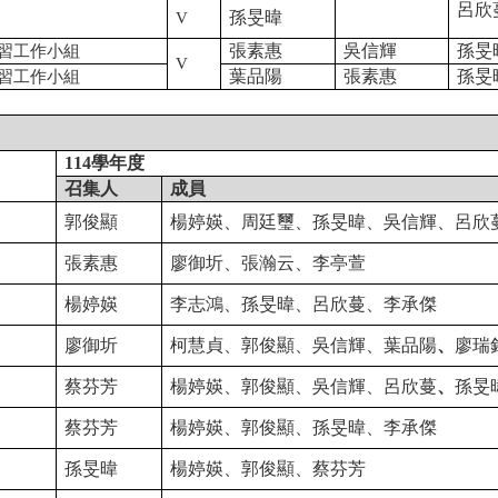
呂欣
孫旻暐
V
張素惠
吳信輝
孫旻
習工作小組
V
葉品陽
張素惠
孫旻
習工作小組
114
學年度
召集人
成員
郭俊顯
楊婷媖、周廷璽、孫旻暐、
吳信輝、
呂欣
張素惠
廖御圻、張瀚云、
李亭萱
楊婷媖
李志鴻、孫旻暐、呂欣蔓
、
李承傑
廖御圻
柯慧貞、郭俊顯、吳信輝、葉品陽
、
廖瑞
蔡芬芳
楊婷媖
、郭俊顯、吳信輝、呂欣蔓
、
孫旻
蔡芬芳
楊婷媖
、郭俊顯、孫旻暐
、
李承傑
孫旻暐
楊婷媖、郭俊顯、蔡芬芳