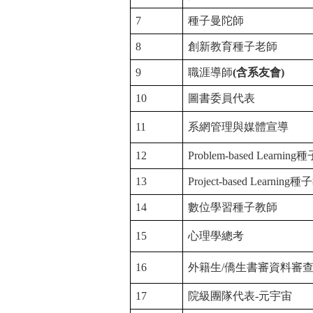
7
種子曼陀師
8
創新教育種子老師
9
職涯導師
(
含系友會)
10
圖書委員代表
11
系網管理與媒體宣導
12
Problem-based Learning
種
13
Project-based Learning
種子
14
數位學習種子教師
15
心理學總考
16
外籍生/
僑生書審資料審
17
院級團隊代表-
元宇宙