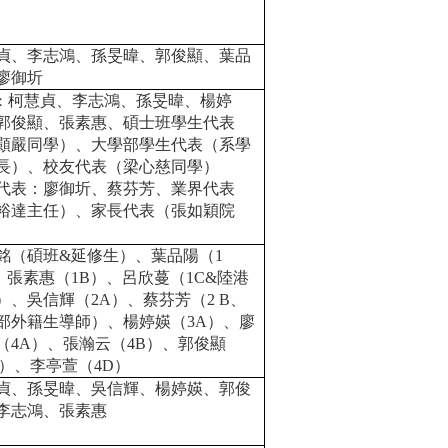
貞、李志鴻、孫旻暐
、郭俊顯
、
葉品
廖御圻
柯慧貞、李志鴻、孫旻暐、楊婷
：
郭俊顯、張素惠、碩士班學生代表
顥嚴同學）、大學部學生代表（系學
長）、校友代表（梁心慈同學）
代表：廖御圻、蔡芬芳、業界代表
裕達主任）、家長代表（張如穎院
銘（碩班&延修生）、葉品陽（1
、張素惠（1B）、呂欣蔓（1C&陸港
）、吳信輝（2A）、蔡芬芳（2 B、
部外籍生導師
）、楊婷媖（3A）、廖
（4A）、張瀚云（4B）、郭俊顯
C）、李亭萱（4D）
貞、孫旻暐
、
吳信輝、楊婷媖、
郭俊
李志鴻、張素惠