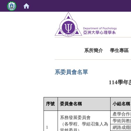
:::
系所簡介
學生專區
系委員會名單
114
學年
序號
委員會名稱
小組名稱
產學合作
系務發展委員會
學術與教
（各學程、學組召集人為
1
網路成癮
當然委員）