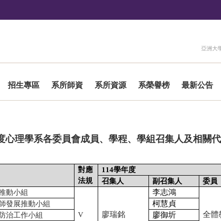
:::
亞洲大
招生專區
系所師資
系所資源
系榮譽榜
最新公告
度心理學系各委員會成員、學程、學組召集人及相關代
對應
114
學年度
法規
召集人
副召集人
委員
李志鴻
推動小組
柯慧貞
師發展推動小組
廖瑞銘
全體
V
廖御圻
防治工作小組