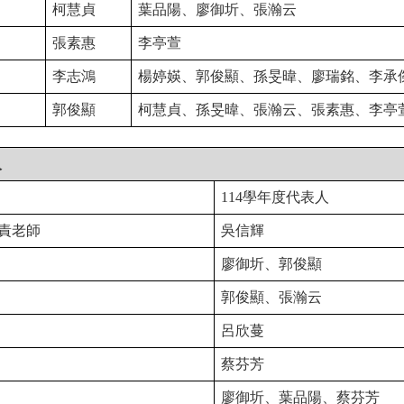
柯慧貞
葉品陽、廖御圻、張瀚云
張素惠
李亭萱
李志鴻
楊婷媖、郭俊顯、孫旻暐
、
廖瑞銘
、
李承
郭俊顯
柯慧貞、孫旻暐
、張瀚云、張素惠
、
李亭
人
114
學年度
代表人
責老師
吳信輝
廖御圻、郭俊顯
郭俊顯、張瀚云
呂欣蔓
蔡芬芳
廖御圻、葉品陽
、
蔡芬芳