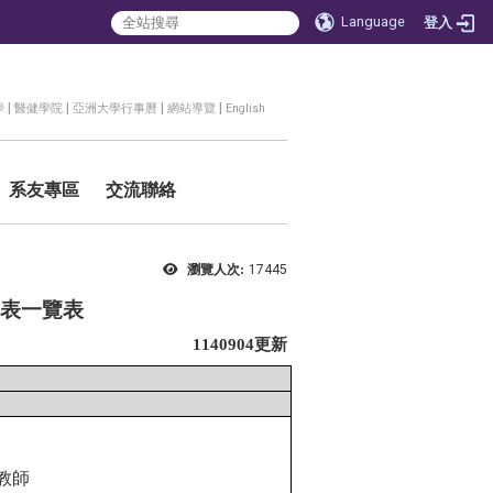
Language
登入
|
|
|
|
學
醫健學院
亞洲大學行事曆
網站導覽
English
系友專區
交流聯絡
瀏覽人次:
17445
表一覽表
1140904
更新
教師