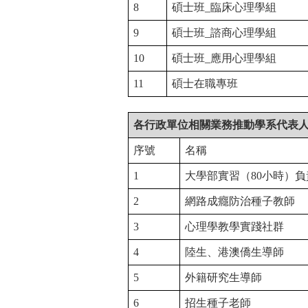
8
碩士班_
臨床心理學組
9
碩士班_
諮商心理學組
10
碩士班_
應用心理學組
11
碩士在職專班
各行政單位相關業務推動學系代表
序號
名稱
1
大學部實習（80
小時）負
2
網路成癮防治種子教師
3
心理學教學實踐社群
4
陸生、港澳僑生導師
5
外籍研究生導師
6
招生種子老師