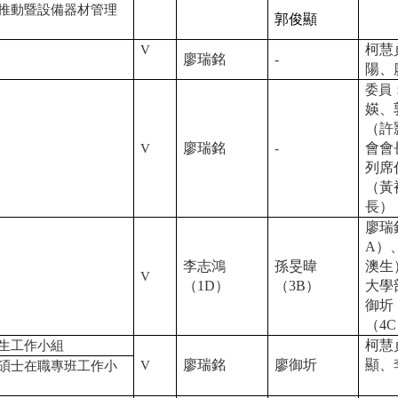
推動暨設備器材管理
郭俊顯
柯慧
V
廖瑞銘
-
陽、
委員
媖、
（許
廖瑞銘
會會
V
-
列席
（黃
長）
廖瑞
A）
李志鴻
孫旻暐
澳生
V
（1D
）
（3B
）
大學
御圻
（4
柯慧
生工作小組
廖瑞銘
廖御圻
顯
、
V
碩士在職專班工作小