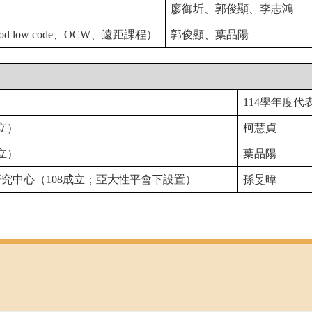
廖御圻、郭俊顯、李志鴻
d low code
、OCW
、遠距課程）
郭俊顯
、
葉品陽
114
學年度
代
立）
柯慧貞
立）
葉品陽
究中心（108
成立；亞大性平會下設置）
孫旻暐