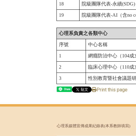
18
院級團隊代表-
永續(SDG)
19
院級團隊代表-AI
（含no co
心理系負責之各類中心
序號
中心名稱
1
網癮防治中心（104
成
2
臨床心理中心（110
成
3
性別
教育暨
社會議題研
Print this page
Share
心理系媒體宣傳成果紀錄表
(本系教師填寫)