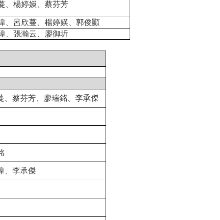
蔓、楊婷媖、蔡芬芳
暐、呂欣蔓、楊婷媖、
郭俊顯
暐、張瀚云、廖御圻
蔓、蔡芬芳、廖瑞銘
、
李承傑
銘
暐
、
李承傑