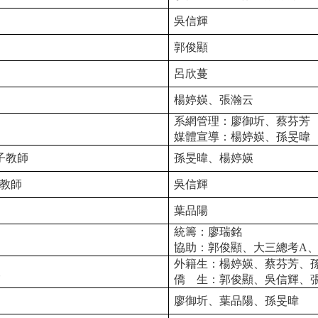
吳信輝
郭俊顯
呂欣蔓
楊婷媖、張瀚云
系網管理：廖御圻
、
蔡芬芳
媒體宣導：楊婷媖
、孫旻暐
子教師
孫旻暐、楊婷媖
教師
吳信輝
葉品陽
統籌：廖瑞銘
協助：
郭俊顯
、
大三總考A
、
外籍生：楊婷媖、
蔡芬芳
、
查
僑
生：郭俊顯、吳信輝、
廖御圻、葉品陽、孫旻暐