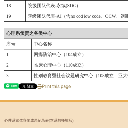
18
院级团队代表-
永续(SDG)
19
院级团队代表-AI
（含no cod low code
、OCW
、远
心理系负责之各类中心
序号
中心名称
1
网瘾防治中心（104
成立）
2
临床心理中心（110
成立）
3
性别
教育暨
社会议题研究中心（108
成立；亚大
Print this page
Share
心理系媒体宣传成果纪录表
(本系教师填写)