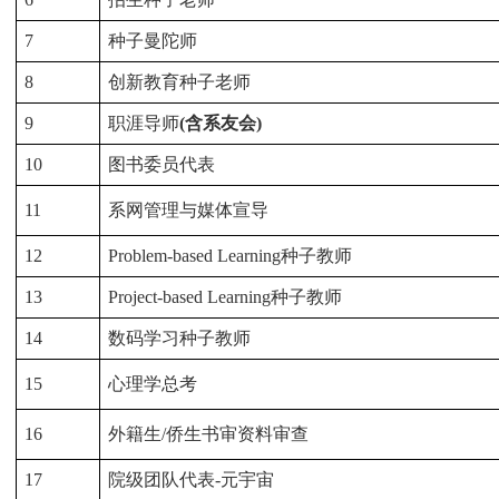
7
种子曼陀师
8
创新教育种子老师
9
职涯导师
(
含系友会)
10
图书委员代表
11
系网管理与媒体宣导
12
Problem-based Learning
种子教师
13
Project-based Learning
种子教师
14
数码学习种子教师
15
心理学总考
16
外籍生/
侨生书审资料审查
17
院级团队代表-
元宇宙