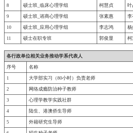
8
硕士班_
临床心理学组
柯慧贞
叶
9
硕士班_
谘商心理学组
张素惠
李
10
硕士班_
应用心理学组
李志鸿
杨
11
硕士在职专班
郭俊显
柯
各行政单位相关业务推动学系代表人
序号
名称
1
大学部实习（80
小时）负责老师
2
网络成瘾防治种子教师
3
心理学教学实践社群
4
陆生、港澳侨生导师
5
外籍研究生导师
6
招生种子老师