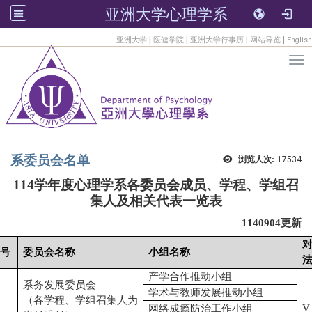
亚洲大学心理学系
:::
|
|
|
|
亚洲大学
医健学院
亚洲大学行事历
网站导览
English
Tog
系委员会名单
浏览人次:
17534
114
学年度心理学系各委员会成员、学程、学组召
集人及相关代表一览表
1140904
更新
号
委员会名称
小组名称
产学合作推动小组
系务发展委员会
学术与教师发展推动小组
（各学程、学组召集人为
V
网络成瘾防治工作小组