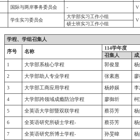
国际与两岸事务委员会
-
V
大学部实习工作小组
学生实习委员会
V
硕士班实习工作小组
学程、学组召集人
114
学年度
序号
名称
召集人
成
1
大学部系核心学程
郭俊显
杨
2
大学部助人专业学程
张素惠
廖
3
大学部工商应用学程
杨婷媖
李
4
大学部跨领域成瘾防治学程
廖御圻
柯
5
全英语大学部暨双联学程
蔡芬芳
杨
6
全英语研究所
硕士
学程
-
蔡芬芳
杨
7
全英语研究所博士学程
孙旻暐
杨
-