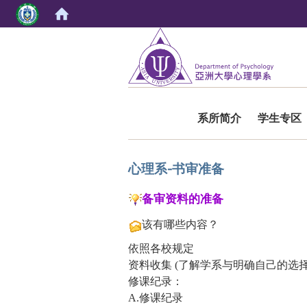
:::
系所简介
学生专区
心理系-书审准备
备审资料的准备
该有哪些内容？
依照各校规定
资料收集 (了解学系与明确自己的选择
修课纪录：
A.修课纪录