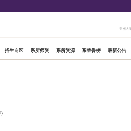
:::
亚洲大
招生专区
系所师资
系所资源
系荣誉榜
最新公告
)