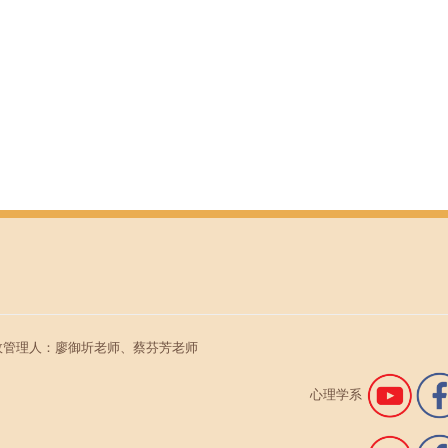
行政管理人：廖御圻老师、蔡芬芳老师
心理学系