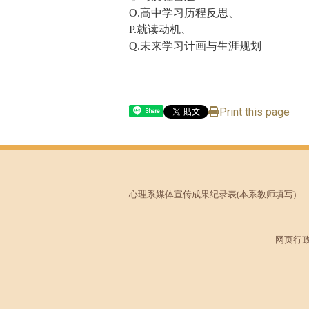
O.高中学习历程反思、
P.就读动机、
Q.未来学习计画与生涯规划
Print this page
Share
心理系媒体宣传成果纪录表
(本系教师填写)
网页