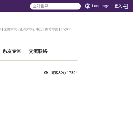
Language
登入
|
|
|
|
学
医健学院
亚洲大学行事历
网站导览
English
系友专区
交流联络
浏览人次:
17804