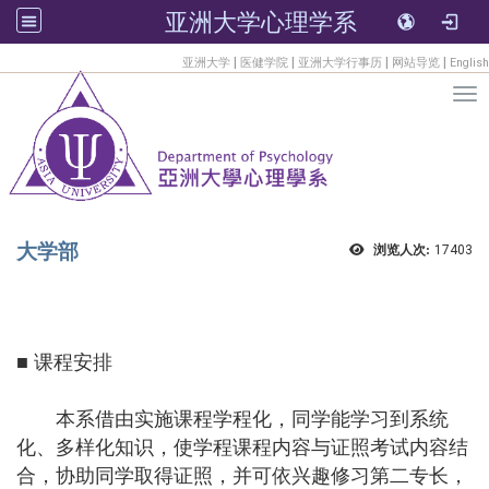
亚洲大学心理学系
:::
|
|
|
|
亚洲大学
医健学院
亚洲大学行事历
网站导览
English
Tog
大学部
浏览人次:
17403
■ 课程安排
本系借由实施课程学程化，同学能学习到系统
化、多样化知识，使学程课程内容与证照考试内容结
合，协助同学取得证照，并可依兴趣修习第二专长，