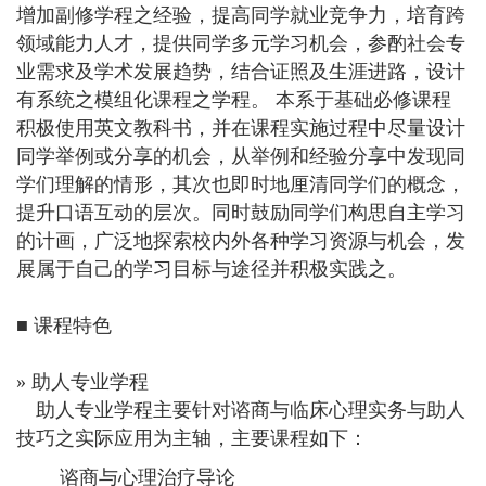
增加副修学程之经验，提高同学就业竞争力，培育跨
领域能力人才，提供同学多元学习机会，参酌社会专
业需求及学术发展趋势，结合证照及生涯进路，设计
有系统之模组化课程之学程。
本系于基础必修课程
积极使用英文教科书，并在课程实施过程中尽量
设计
同学举例或分享的机会，
从举例和经验分享中发现同
学们理解的情形，
其次也即时地厘清同学们的概念，
提升口语互动的层次。同时鼓励同
学们构思自主学习
的计画，广泛地探索校内外各种学习资源与机会，
发
展属于自己的学习目标与途径并积极实践之。
■ 课程特色
» 助人专业学程
助人专业学程主要针对谘商与临床心理实务与助人
技巧之实际应用为主轴，主要课程如下：
谘商与心理治疗导论