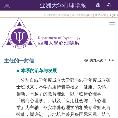
亚洲大学心理学系
:::
|
|
|
|
亚洲大学
医健学院
亚洲大学行事历
网站导览
English
Tog
主任的一封信
浏览人次:
10166
■
本系的沿革与发展
分别自92学年度成立大学部与96学年度成立硕
士班以来，本学系秉持着学校之「健康、关怀、
创新、卓越」的教育理念，以「临床心理学」、
「谘商心理学」、以及「应用社会与工商心理
学」为主轴，务实培养心理学的相关专业知识与
技能，期许进一步地培养兼具备国际宏观、结合