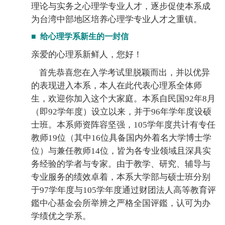
理论与实务之心理学专业人才，逐步促使本系成
为台湾中部地区培养心理学专业人才之重镇。
■
给心理学系新生的一封信
亲爱的心理系新鲜人，您好！
首先恭喜您在入学考试里脱颖而出，并以优异
的表现进入本系，本人在此代表心理系全体师
生，欢迎你加入这个大家庭。本系自民国92年8月
（即92学年度）设立以来，并于96年学年度设硕
士班。本系师资阵容坚强，105学年度共计有专任
教师19位（其中16位具备国内外着名大学博士学
位）与兼任教师14位，皆为各专业领域且深具实
务经验的学者与专家。由于教学、研究、辅导与
专业服务的绩效卓着，本系大学部与硕士班分别
于97学年度与105学年度通过财团法人高等教育评
鑑中心基金会所举辨之严格全国评鑑，认可为办
学绩优之学系。