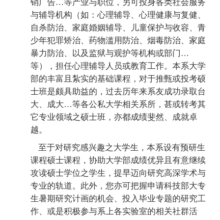
销广告…等产业与职位，另可投身各类社会服务
与辅导机构（如：心理辅导、心理健康与复健、
自杀防治、家庭婚姻辅导、儿童保护与收容、青
少年犯罪矫治、药物滥用防治、烟毒防治、家庭
暴力防治、以及监狱与观护等机构或部门…
等），担任心理辅导人员或教育工作。本系大学
部的丰富且紮实的基础课程，对于推甄或投考硕
士班是颇具助益的，过去历年来系友成功录取台
大、成大…等各公私大学相关系所，甚或转考其
它专业领域之硕士班，亦都成绩斐然、成就卓
越。
至于对研究感兴趣之大学生，本系设有预研生
课程硕士课程，协助大学部成绩优异且有意继续
攻读硕士学位之学生，提早迈向研究高深学术与
专业的轨道。此外，您亦可把握申请科技部大专
生暑期研究计画的机会、投入毕业专题的研究工
作、或是积极参与系上各实验室的相关社群活