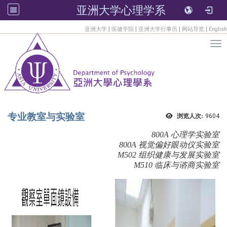
亚洲大学心理学系
:::
|
|
|
|
亚洲大学
医健学院
亚洲大学行事历
网站导览
English
Tog
专业教室与实验室
浏览人次:
9604
800A 心理学实验室
800A 视觉偏好眼动仪实验室
M502 组织健康与发展实验室
M510 临床与谘商实验室