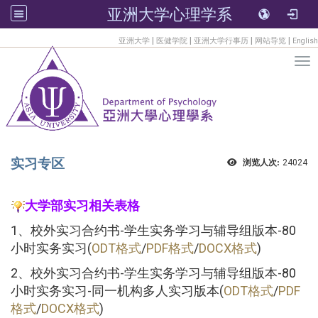
亚洲大学心理学系
:::
|
|
|
|
亚洲大学
医健学院
亚洲大学行事历
网站导览
English
Tog
实习专区
浏览人次:
24024
大学部实习相关表格
1、校外实习合约书-学生实务学习与辅导组版本-80
小时实务实习(
ODT格式
/
PDF格式
/
DOCX格式
)
2、校外实习合约书-学生实务学习与辅导组版本-80
小时实务实习-同一机构多人实习版本(
ODT格式
/
PDF
格式
/
DOCX格式
)