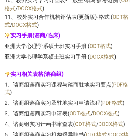
10、校外实习学习计画表-一般生-填写参考范例 (
ODT
格式
/
DOCX格式
)
、
11
校外实习合作机构评估表(更新版)-格式 (
ODT格
式
/
DOCX格式
)
实习手册(谘商/临床)
亚洲大学心理学系硕士班实习
手册 (
ODT格式
)
亚洲大学心理学系硕士班实习手册 (
DOCX格式
)
实习相关表格(谘商组)
1、谘商组谘商实习课程与谘商驻地实习要点(
PDF
格
式
)
2、谘商组谘商实习及驻地实习申请流程(
PDF格式
)
3、谘商组谘商实习申请表(
ODT格式
/
DOCX格式
)
4、谘商组实习计画书审查表(
ODT格式
/
DOCX格式
)
5、谘商组谘商实习机构督导聘书(
ODT格式
/
DOCX格