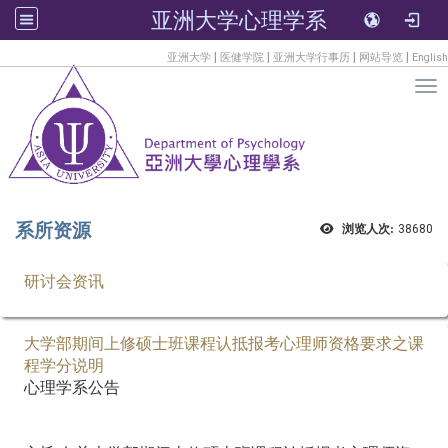
亚洲大学心理学系
:::
|
|
|
|
亚洲大学
医健学院
亚洲大学行事历
网站导览
English
Tog
系所资源
浏览人次:
38680
研讨会资讯
大学部期间上修硕士班课程认抵报考心理师资格要求之课
程学分说明
心理学系公告