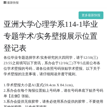
最新快报
更多最新快报
亚洲大学心理学系
114-1
毕业
专题学术
/
实务壁报展示位置
登记表
各位毕业专题选择学术
/
实务研究的大四同学，请于
12/10(
三
)
23:55
之前填写以下资讯，系办会于
12/16(
二
)
下午
5
点前公布各
位学术壁报的号码，请各位依照号码张贴学术壁报。以下关于
学术壁报的注意事项，请仔细阅读并遵守规则。
1.
学术壁报大小是
A1
直式
(59.4cm X 84.1cm)
。
2.
系办会在每个海报位置贴上号码单，请在号码单底下贴齐号码
单【左侧】张贴。
3.
系办会提供无痕胶带，请务必使用系办提供的胶带，不要使用
其他的胶带，以免伤害墙面。