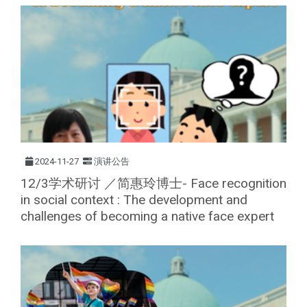
2024-11-27
演讲公告
12/3学术研讨 ／简惠玲博士- Face recognition
in social context : The development and
challenges of becoming a native face expert