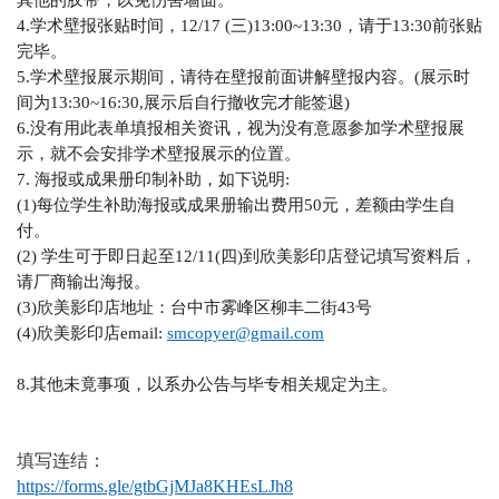
4.
学术壁报张贴时间，
12/17 (
三
)13:00~13:30
，请于
13:30
前张贴
完毕。
5.
学术壁报展示期间，请待在壁报前面讲解壁报内容。
(
展示时
间为
13:30~16:30,
展示后自行撤收完才能签退
)
6.
没有用此表单填报相关资讯，视为没有意愿参加学术壁报展
示，就不会安排学术壁报展示的位置。
7.
海报或成果册印制补助，如下说明
:
(1)
每位学生补助海报或成果册输出费用
50
元，差额由学生自
付。
(2)
学生可于即日起至
12/11(
四
)
到欣美影印店登记填写资料后，
请厂商输出海报。
(3)
欣美影印店地址：台中市雾峰区柳丰二街
43
号
(4)
欣美影印店
email:
smcopyer@gmail.com
8.
其他未竟事项，以系办公告与毕专相关规定为主。
填写连结：
https://forms.gle/gtbGjMJa8KHEsLJh8