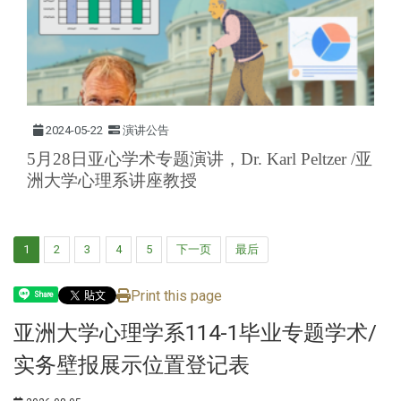
2024-05-22
演讲公告
5月28日亚心学术专题演讲，Dr. Karl Peltzer /亚
洲大学心理系讲座教授
1
2
3
4
5
下一页
最后
Print this page
Share
亚洲大学心理学系114-1毕业专题学术/
实务壁报展示位置登记表