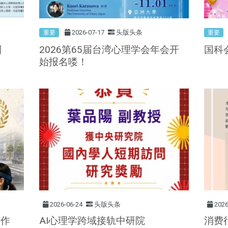
2026-07-17
头版头条
重要
重要
则
2026第65届台湾心理学会年会开
国科
始报名喽！
2026-06-24
头版头条
2026
创作
AI心理学跨域接轨中研院
消费