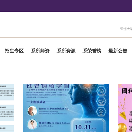
:::
亚洲大
招生专区
系所师资
系所资源
系荣誉榜
最新公告