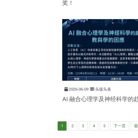
奖！
2026-06-09
头版头条
AI 融合心理学及神经科学的
1
2
3
4
5
下一页