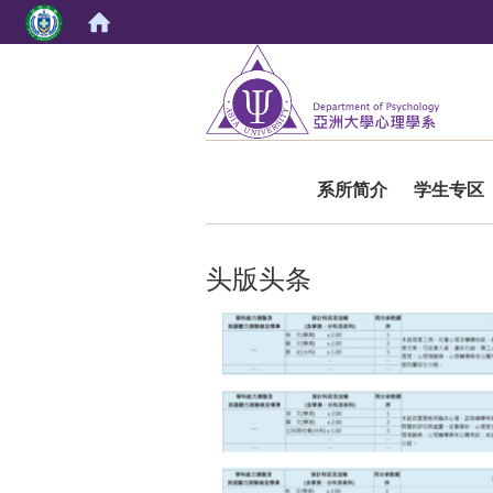
:::
系所简介
学生专区
头版头条