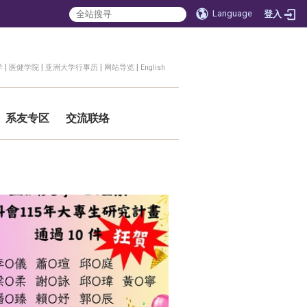
Language
登入
|
|
|
|
学
医健学院
亚洲大学行事历
网站导览
English
系友专区
交流联络