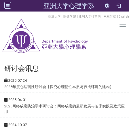
亚洲大学心理学系
:::
|
|
|
|
亚洲大学
医健学院
亚洲大学行事历
网站导览
English
Tog
研讨会讯息
2025-07-24
2025年度心理韧性研讨会【探究心理韧性本质与养成环境的建构】
2025-04-01
2025网络成瘾防治学术研讨会：网络成瘾的最新发展与临床实践及政策应
用
2024-10-07