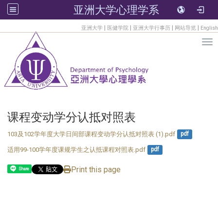
亚洲大学心理学系
:::
|
|
|
|
亚洲大学
医健学院
亚洲大学行事历
网站导览
English
Tog
课程变动学分认抵对照表
103及102学年度大学日间部课程变动学分认抵对照表 (1).pdf
pdf
适用99-100学年度课规学生之认抵课程对照表.pdf
pdf
Print this page
Share