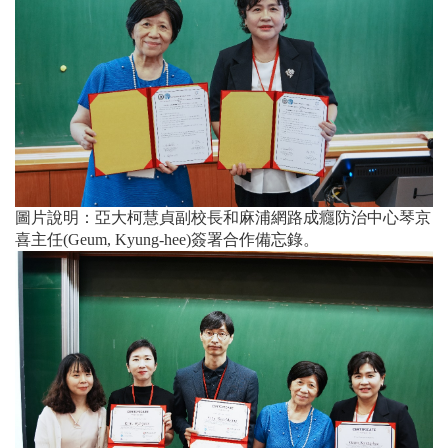
圖片說明：亞大柯慧貞副校長和麻浦網路成癮防治中心琴京
喜主任(Geum, Kyung-hee)簽署合作備忘錄。