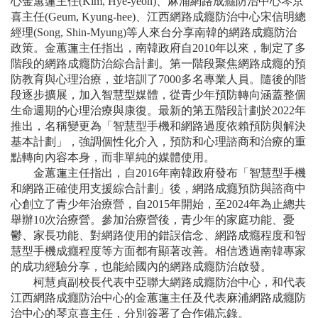
心金蕙蓮主任(Kim, Hye-yeon)、麻浦網路成癮防治中心琴京
喜主任(Geum, Kyung-hee)、江西網路成癮防治中心宋信明總
經理(Song, Shin-Myung)等人來台分享南韓的網路成癮防治
政策。金蕙蓮主任指出，南韓政府自2010年以來，制定了多
階段的網路成癮防治綜合計劃。第一階段聚焦網路成癮的預
防教育與心理治療，並培訓了7000多名專業人員。隨後的階
段逐步擴展，加入智慧型媒體，從青少年預防轉向涵蓋整個
生命週期的心理治療與康復。最新的第五階段計劃於2022年
推出，名稱變更為「智慧型手機和網路過度依賴預防與解決
基本計劃」，強調個性化介入，預防和心理諮商和治療的重
點轉向內容本身，而非單純的媒體使用。
金蕙蓮主任指出，自2016年南韓政府發布「智慧型手機
和網路正確使用支援綜合計劃」後，網路成癮預防與諮商中
心創立了青少年治療營，自2015年開始，至2024年為止總共
舉辦10次治療營。參加治療營後，青少年的家庭功能、憂
鬱、家長功能、對網路使用的錯誤信念、網路成癮程度和智
慧型手機成癮程度等方面都有顯著改善。相信透過南韓專家
的成功經驗分享，也能給國內的網路成癮防治啟發。
柯慧貞副校長代表中亞聯大網路成癮防治中心，和代表
江西網路成癮防治中心的金蕙蓮主任及代表麻浦網路成癮防
治中心的琴京喜主任，分別簽署了合作備忘錄。