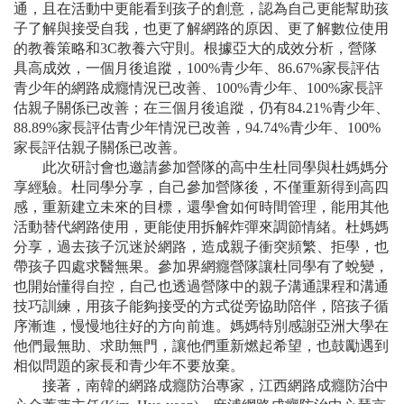
通，且在活動中更能看到孩子的創意，認為自己更能幫助孩
子了解與接受自我，也更了解網路的原因、更了解數位使用
的教養策略和3C教養六守則。根據亞大的成效分析，營隊
具高成效，一個月後追蹤，100%青少年、86.67%家長評估
青少年的網路成癮情況已改善、100%青少年、100%家長評
估親子關係已改善；在三個月後追蹤，仍有84.21%青少年、
88.89%家長評估青少年情況已改善，94.74%青少年、100%
家長評估親子關係已改善。
此次研討會也邀請參加營隊的高中生杜同學與杜媽媽分
享經驗。杜同學分享，自己參加營隊後，不僅重新得到高四
感，重新建立未來的目標，還學會如何時間管理，能用其他
活動替代網路使用，更能使用拆解炸彈來調節情緒。杜媽媽
分享，過去孩子沉迷於網路，造成親子衝突頻繁、拒學，也
帶孩子四處求醫無果。參加界網癮營隊讓杜同學有了蛻變，
也開始懂得自控，自己也透過營隊中的親子溝通課程和溝通
技巧訓練，用孩子能夠接受的方式從旁協助陪伴，陪孩子循
序漸進，慢慢地往好的方向前進。媽媽特別感謝亞洲大學在
他們最無助、求助無門，讓他們重新燃起希望，也鼓勵遇到
相似問題的家長和青少年不要放棄。
接著，南韓的網路成癮防治專家，江西網路成癮防治中