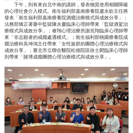
下午，則有來自北中南的講師，發表物質使用相關障礙
的心理社會介入模式。衛生福利部嘉南療養院盧永欽主任將
發表「衛生福利部嘉南療養院酒癮治療模式與成效分享」；
法務部矯正署臺中監獄陳永慶臨床心理師帶來「監獄酒駕治
療模式與成效分享」；睿翔心理治療所謝兆翔臨床心理師帶
來「非志願者的戒癮處遇模式」；衛生福利部桃園療養院成
癮治療科吳坤鴻主任帶來「女性族群的團體心理治療模式與
成效分享」；臺北市立聯合醫院松德院區徐士閎臨床心理師
則帶來「賭博成癮團體心理治療模式與成效分享」。