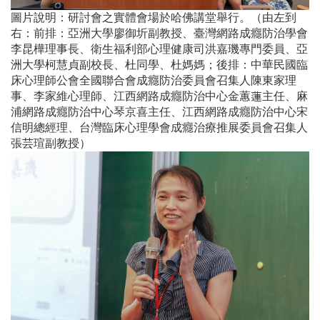
圖片說明：研討會之實體會場於哈佛講堂舉行。（由左到
右：前排：亞洲大學廖御圻副教授、臺灣網路成癮防治學會
李昆樺理事長、衛生福利部心理健康司洪嘉璣專門委員、亞
洲大學柯慧貞副校長、杜同學、杜媽媽；後排：中華民國臨
床心理師公會全國聯合會成癮防治委員會召集人陳東家理
事、李家維心理師、江西網路成癮防治中心金蕙蓮主任、麻
浦網路成癮防治中心琴京喜主任、江西網路成癮防治中心宋
信明總經理、台灣臨床心理學會成癮治療推展委員會召集人
張芸瑄副教授）