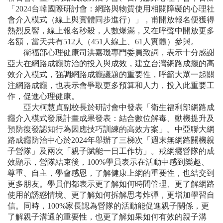
「2024台韓國際研討會：網路與物質使用相關障礙的心理社
會介入模式（線上與實體同步進行）」，甫開放報名便獲得
熱烈反響，線上報名秒殺，人數爆滿，又在呼聲中開放更多
名額，當天共有512人（451人線上、61人實體）參與。
衛福部心理健康司洪嘉璣專門委員致詞，表示十分感謝
亞大在網路成癮防治的投入與成效，建立台灣網路成癮的高
效介入模式，強調網路成癮議題的重要性，呼籲大眾一起關
注網路成癮，也表示會爭取更多預算和人力，投入此重要工
作，促進心理健康。
亞大柯慧貞副校長於研討會中發表「衛生福利部網路成
癮介入模式發展計畫成果發表：結合數位解毒、動機提升及
預防復發認知行為因應技巧訓練的高效方案」。中亞聯大網
路成癮防治中心於2024年舉辦了三梯次「週末無網路關機親
子營隊」及兩次「親子賦能一日工作坊」。戒網癮營隊的成
效顯示，營隊結束後，100%學員表示在活動中感到樂趣、
尊重、自主，學會感恩，了解健康上網的重要性，也結交到
更多朋友。學員們都表示更了解如何時間管理、更了解網路
使用的誘惑情境、更了解如何拆解思考炸彈，更增加學習自
信。同時，100%家長認為營隊的活動能促進親子關係，更
了解親子溝通的重要性，也更了解如果如何有效的親子溝