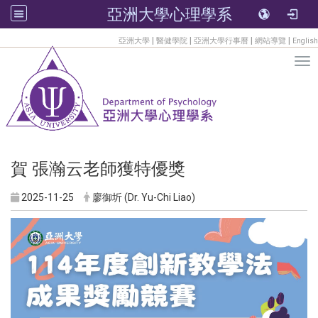
亞洲大學心理學系
:::
|
|
|
|
亞洲大學
醫健學院
亞洲大學行事曆
網站導覽
English
Tog
賀 張瀚云老師獲特優獎
2025-11-25
廖御圻 (Dr. Yu-Chi Liao)