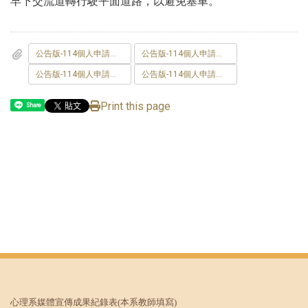
早下交流道轉行駛平面道路，以避免塞車。
公告版-114個人申請面試時間表-心理師研修組-1140512-確定版-44人.pdf
公告版-114個人申請面試時間表-諮商與臨床心理組-1140512-確定版-102人.pdf
公告版-114個人申請面試時間表-諮商與臨床心理組_青年儲蓄帳戶組_-1140512-確定版-1人.pdf
公告版-114個人申請面試時間表-工商與社會心理組-1140512-確定版-73人.pdf
Print this page
Share
心理系媒體宣傳成果紀錄表
(本系教師填寫)