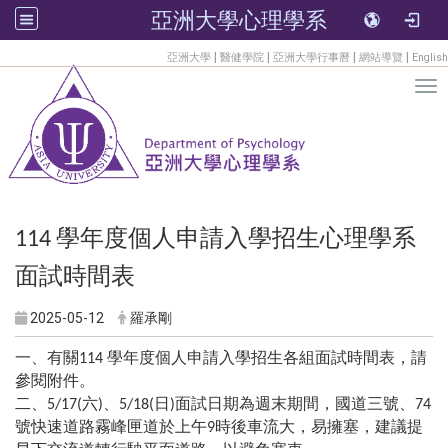
亞洲大學心理學系
:::
|
|
|
|
亞洲大學
醫健學院
亞洲大學行事曆
網站導覽
English
Tog
學年度個人申請入學招生心理學系
114
面試時間表
2025-05-12
羅承剛
一、有關
學年度個人申請入學招生各組面試時間表，請
114
參閱附件。
二
、
六
、
日
面試日期為週末期間，國道三號、
5/17(
)
5/18(
)
74
號快速道路霧峰匣道於上午
時後車流大，易擁塞，建議提
9