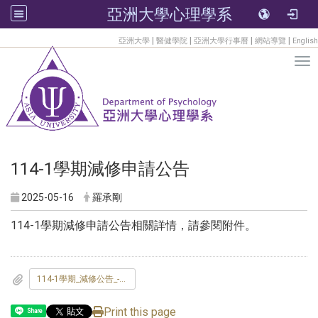
亞洲大學心理學系
:::
|
|
|
|
亞洲大學
醫健學院
亞洲大學行事曆
網站導覽
English
Tog
114-1學期減修申請公告
2025-05-16
羅承剛
114-1學期減修申請公告相關詳情，請參閱附件。
114-1學期_減修公告_-預選.pdf
Print this page
Share