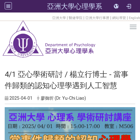
亞洲大學心理學系
:::
|
|
|
|
亞洲大學
醫健學院
亞洲大學行事曆
網站導覽
English
Tog
4/1 亞心學術研討 / 楊立行博士 - 當事
件歸類的認知心理學遇到人工智慧
2025-04-01
廖御圻 (Dr. Yu-Chi Liao)