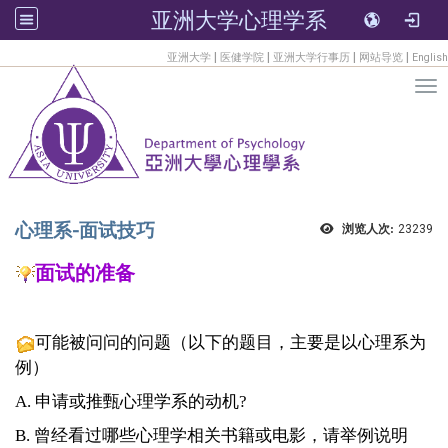
亚洲大学心理学系
:::
|
|
|
|
亚洲大学
医健学院
亚洲大学行事历
网站导览
English
Tog
心理系-面试技巧
浏览人次:
23239
面试的准备
可能被问问的问题（以下的题目，主要是以心理系为
例）
A. 申请或推甄心理学系的动机?
B. 曾经看过哪些心理学相关书籍或电影，请举例说明