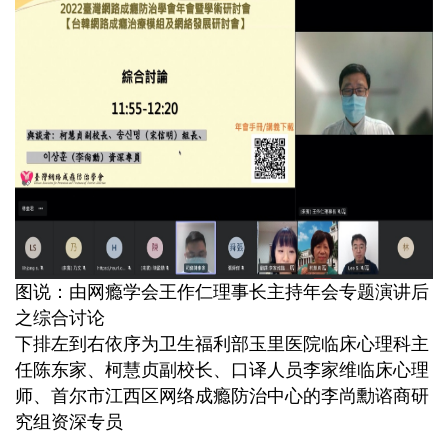
图说：由网瘾学会王作仁理事长主持年会专题演讲后
之综合讨论
下排左到右依序为卫生福利部玉里医院临床心理科主
任陈东家、柯慧贞副校长、口译人员李家维临床心理
师、首尔市江西区网络成瘾防治中心的李尚勳谘商研
究组资深专员