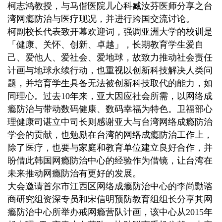
柯志鸿教授，与
马偕医院儿心科臧汝芬医师分享之台
湾网瘾防治与医疗现况，并进行跨国交流讨论。
柯副校长代表致开幕欢迎词，强调亚洲大学的校训是
「健康、关怀、创新、卓越」，长期教育学生爱自
己、爱他人、爱社会、爱地球，故致力推动社会责任
计画与地球永续行动，也重视以创新科技解决人类问
题，并培育学生
具备无法被创新
科技取代的能力，如
同理心。过去10年来，亚大因应社会所需，以网络成
瘾防治与带动数码健康、数码幸福为特色。卫福部心
理健康司谌立中司长则感谢亚大与台湾网络成瘾防治
学会的贡献，也勉励在台湾的网络成瘾防治工作上，
除了医疗，也要与家庭和教育单位建立良好合作，并
盼借此韩国网瘾防治中心的经验作为借镜，让台湾在
未来推动网瘾防治有更好的发展。
大会邀请首尔市江西区网络成瘾防治中心的李尚勳谘
商研究组资深专员和宋信明预防教育组组长分享其网
瘾防治中心所举办戒网瘾营队计画，该中心从2015年