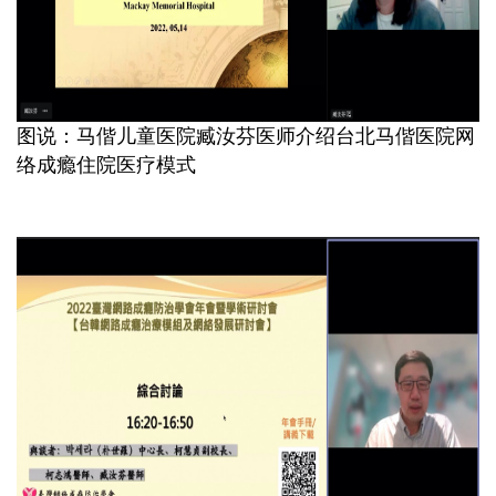
图说：马偕儿童医院
臧汝芬医师介绍台北马偕医院网
络成瘾住院医疗模式