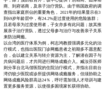
手，除了预防教育外，该中心提供个别谘商、团体谘
商、到府谘商，及亲子治疗营队。由于韩国政府的调
查指出家庭所佔的重要角色， 2021年的结果显示在3
到69岁年龄层中，有24.2%是过度使用的危险族群；
且若母亲为过度使用者，子女亦多有此问题；故其推
展亲子治疗营队，透过父母参与治疗与改善亲子关系
来防治网瘾。
以台湾的医疗体系为例，
柯志鸿教授强调多元化的治
疗模式，也指出医院门诊网瘾患者之初期多不愿意配
合，会以建立关系与转介资源为主，了解潜在因子与
共病问题后，才共同进行网络成瘾介入。
臧汝芬医师
则分享台北马偕医院的住院治疗模式，并指出目前台
湾仍较少医院或诊所提供网络成瘾服务，但须协助之
网络成瘾风险群高达24％，呼吁需加强人才培训与建
置更多服务资源，以使很多困境家长获得协助。