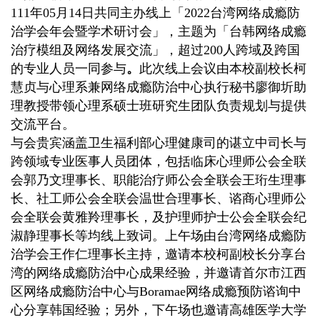
111年05月14日共同主办线上「2022台湾网络成瘾防
治学会年会暨学术研讨会」，主题为「台韩网络成瘾
治疗模组及网络发展交流」，超过200人跨域及跨国
的专业人员一同参与
。
此次线上会议由本校副校长柯
慧贞与心理系兼网络成瘾防治中心执行秘书廖御圻助
理教授带领心理系硕士班研究生团队负责规划与提供
交流平台。
与会贵宾涵盖卫生福利部心理健康司的谌立中司长与
跨领域专业医事人员团体，包括临床心理师公会全联
会郭乃文理事长、职能治疗师公会全联会王珩生理事
长、社工师公会全联会温世合理事长、谘商心理师公
会全联会黄雅羚理事长，及护理师护士公会全联会纪
淑静理事长等均线上致词。上午场由台湾网络成瘾防
治学会王作仁理事长主持，邀请
本校柯副校长分享
台
湾的
网络成瘾防治中心成果经验，并邀请首
尔市江西
区网络成瘾防治中心与Boramae网络成瘾预防谘询中
心分享
韩国经验
；另外，下午场也邀请高雄医学大学