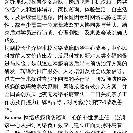
起办理8天7夜青少女营队，协助脱离手机依赖，内容
包括个人和团体辅导、家长谘询、体验生活、自主活
动，及后续管理追踪。因家庭因素对网络成瘾之重要
性，故至少需由一位家长或监护人协同参与营队。结
束后对学员进行访谈、心理测验，及家庭会谈以确认
成效。
柯副校长也介绍本校网络成瘾防治中心成果，中心以
科技的人文价值出发，反思科技创新对人类幸福的促
进与风险；是以透过网瘾前因后果与预防治疗方案的
研发，转译为推广服务、人才培训及社会政策倡导。
过去十年来探讨青少年网瘾的盛行率、研发预防网络
成瘾的数码教养六原则、网络成瘾有效介入方案、并
全国首创八天七夜无网络戒瘾营队、二日关机亲子工
作坊及自控力训练App等，对网瘾分别有7-9成改善
率。
Boramae
网络成瘾预防谘询中心的朴世罗主任，强调
该中心从探讨网络负面效应与建立正面支持环境着