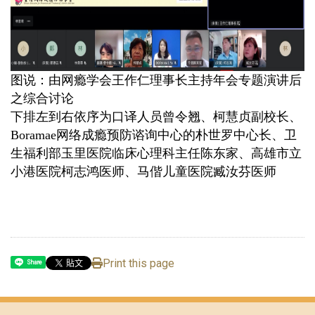
图说：由网瘾学会王作仁理事长主持年会专题演讲后
之综合讨论
下排左到右依序为口译人员曾令翘、柯慧贞副校长、
Boramae网络成瘾预防谘询中心的朴世罗中心长、卫
生福利部玉里医院临床心理科主任陈东家、高雄市立
小港医院柯志鸿医师、马偕儿童医院
臧汝芬医师
Print this page
Share