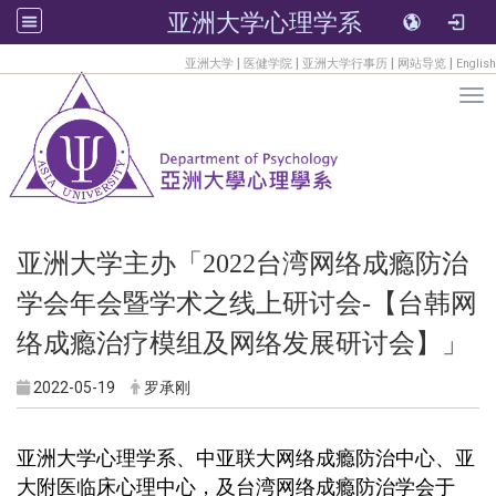
亚洲大学心理学系
:::
|
|
|
|
亚洲大学
医健学院
亚洲大学行事历
网站导览
English
Tog
亚洲大学主办「2022台湾网络成瘾防治
学会年会暨学术之线上研讨会-【台韩网
络成瘾治疗模组及网络发展研讨会】」
2022-05-19
罗承刚
亚洲大学心理学系、中亚联大网络成瘾防治中心、亚
大附医临床心理中心，及台湾网络成瘾防治学会于