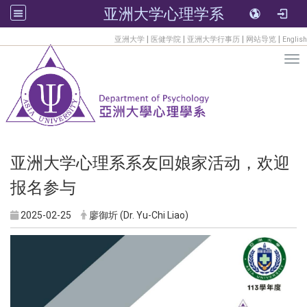
亚洲大学心理学系
:::
|
|
|
|
亚洲大学
医健学院
亚洲大学行事历
网站导览
English
Tog
亚洲大学心理系系友回娘家活动，欢迎
报名参与
2025-02-25
廖御圻 (Dr. Yu-Chi Liao)