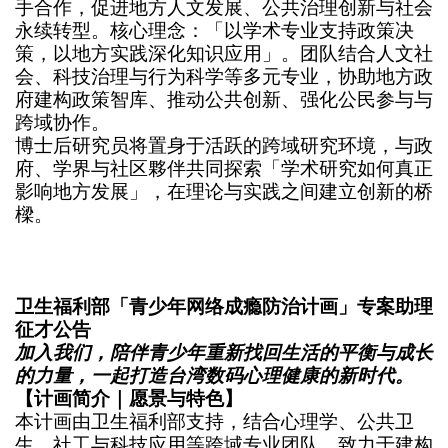
手合作，促进地方人文发展、公共治理创新与社会
永续转型。
核心理念：「以学术专业支持政策决
策，以地方实践深化知识应用」。团队结合人文社
会、科技治理与行为科学等多元专业，协助地方政
府建构政策智库、推动公共创新、强化公民参与与
跨域协作。
博士后研究员将置身于活跃的跨域研究环境，与政
府、学界与社区夥伴共同探索「学术研究如何真正
影响地方发展」，在理论与实践之间建立创新的桥
樑。
卫生福利部「青少年网络成瘾防治计画」专案助理
征才公告
加入我们，陪伴青少年重新找回生活的平衡与成长
的力量，一起打造台湾数码心理健康的新时代。
【计画简介｜愿景与特色】
本计画由卫生福利部支持，结合心理学、公共卫
生、社工与科技应用等跨域专业团队，致力于建构