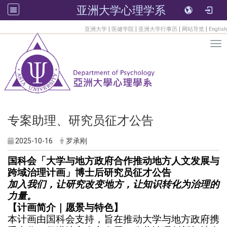
亚洲大学心理学系
:::
|
|
|
|
亚洲大学
医健学院
亚洲大学行事历
网站导览
English
Tog
专案助理、研究员征才公告
2025-10-16
罗承刚
国科会「大学与地方政府合作推动地方人文发展与
跨域治理计画」博士后研究员征才公告
加入我们，让研究改变地方，让知识转化为治理的
力量。
【计画简介｜愿景与特色】
本计画由国科会支持，旨在推动大学与地方政府携