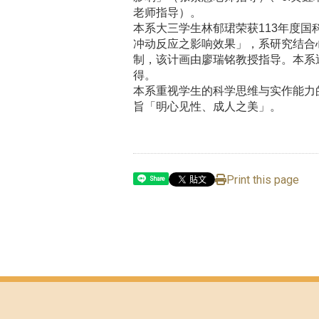
老师指导）。
本系大三学生林郁珺荣获
113
年度国
冲动反应之影响效果」，系研究结合
制，该计画由廖瑞铭教授指导。本系
得。
本系重视学生的科学思维与实作能力
旨「明心见性、成人之美」。
Print this page
Share