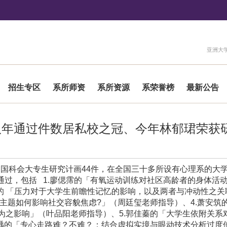
:::
亚洲大
招生专区
系所师资
系所资源
系荣誉榜
最新公告
八年通过件数居私校之冠、今年林郁珺荣获
过国科会大专生研究计画
44
件，在全国三十多所设有心理系的大
通过，包括
1.
廖偲霈的「有氧运动训练对社区高龄者的身体活
的
「压力对于大学生前瞻性记忆的影响，以及两者与冲动性之关
主题如何影响社交容貌焦虑
?
」（周廷玺老师指导）、
4.
萧安筑
为之影响」（叶品阳老师指导）、
5.
郭佳蓁的「大学生依附关系
瑀的「专心走路难？不难？：结合虚拟实境与眼动技术分析过度