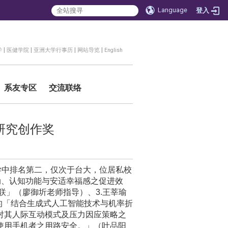
Language
登入
|
|
|
|
学
医健学院
亚洲大学行事历
网站导览
English
系友专区
交流联络
研究创作奖
学中排名第二，仅次于台大，位居私校
动、认知功能与安适幸福感之促进效
联」（廖御圻老师指导）、
3.
王莘瑜
的「结合生成式人工智能技术与机率折
对其人际互动模式及压力因应策略之
使用手机者之用路安全。」（叶品阳