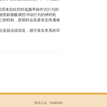
酸受体拮抗剂对低频率操作式行为的
物质麸胺酸调控冲动行为的神经机
心智机制，获国科会高度肯定殊属难
论是就业或深造，都可落实本系的宗
造访人次 : 15642300