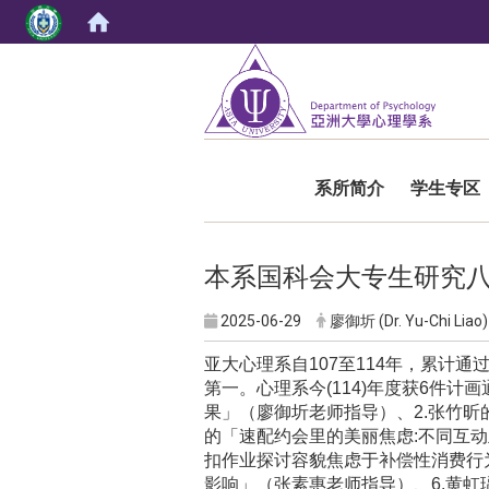
:::
系所简介
学生专区
本系国科会大专生研究
2025-06-29
廖御圻 (Dr. Yu-Chi Liao)
亚大心理系自
107
至
114
年，累计通
第一。心理系今
(114)
年度获
6
件计画
果」（廖御圻老师指导）、
2.
张竹昕
的「速配约会里的美丽焦虑
:
不同互动
扣作业探讨容貌焦虑于补偿性消费行
影响」（张素惠老师指导）、
6.
黄虹