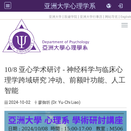
亚洲大学心理学系
:::
|
|
|
|
亚洲大学
医健学院
亚洲大学行事历
网站导览
English
Tog
10/8 亚心学术研讨 - 神经科学与临床心
理学跨域研究 冲动、前额叶功能、人工
智能
2024-10-02
廖御圻 (Dr. Yu-Chi Liao)