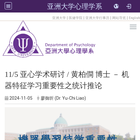
亚洲大学心理学系
:::
|
|
|
|
亚洲大学
医健学院
亚洲大学行事历
网站导览
English
Tog
11/5 亚心学术研讨 / 黄柏僴 博士 － 机
器特征学习重要性之统计推论
2024-11-05
廖御圻 (Dr. Yu-Chi Liao)