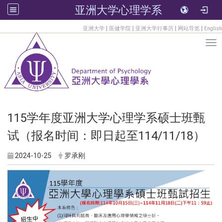
亚洲大学心理学系
:::
|
|
|
|
亚洲大学
医健学院
亚洲大学行事历
网站导览
English
Tog
115学年度亚洲大学心理学系硕士班甄
试（报名时间：即日起至114/11/18）
2024-10-25
罗承刚