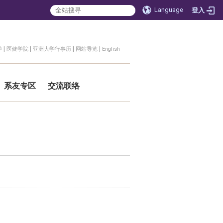
Language
登入
|
|
|
|
学
医健学院
亚洲大学行事历
网站导览
English
系友专区
交流联络