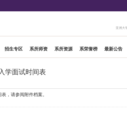
:::
亚洲大
招生专区
系所师资
系所资源
系荣誉榜
最新公告
选入学面试时间表
间表，请参阅附件档案。