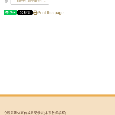
115硕士在职专班招生面试时间表-心理学系-1150421-公告版.pdf
Print this page
Share
心理系媒体宣传成果纪录表
(本系教师填写)