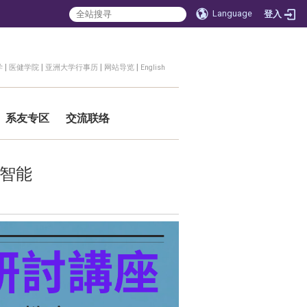
Language
登入
|
|
|
|
学
医健学院
亚洲大学行事历
网站导览
English
系友专区
交流联络
工智能