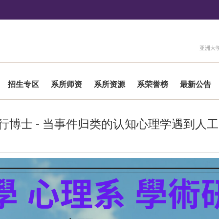
:::
亚洲大
招生专区
系所师资
系所资源
系荣誉榜
最新公告
杨立行博士 - 当事件归类的认知心理学遇到人