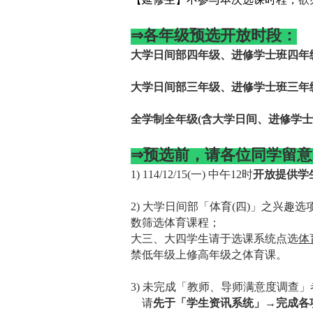
⇒
各年级预选开放时段：
大学日间部四年级、进修学士班四年
大学日间部三年级、进修学士班三年
全学制全年级
(
含大学日间、进修学士
⇒
预选前，请各位同学留意
1) 114/12/15(
一
)
中午
12
时
开放提供学
2)
大学日间部「体育
(
四
)
」之兴趣选
数筛选体育课程；
大三、大四学生请于选课系统点选
体
禁低年级上修高年级之体育课。
3)
未完成「教师、导师满意度调查」
请
先于「学生资讯系统」→完成各