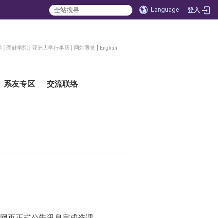
Language
登入
|
|
|
|
学
医健学院
亚洲大学行事历
网站导览
English
系友专区
交流联络
网页正式公告讯息完成选课。