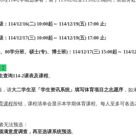
级：
114/12/16(
二
) 10:00
起～
114/12/19(
五
) 17:00
止
;
级：
114/12/17(
三
) 10:00
起～
114/12/19(
五
) 17:00
止
;
、
80
学分班、硕士
(
专
)
、博士班
)
：
114/12/17(
三
) 15:00
起～
114/12
：
生查询
114-2
课表及课程
。
项，请
大二学生至「学生资讯系统」填写体育项目之志愿序
，如
育课程
按钮，课程清单会显示本学期体育课程。每人至多可各选
者无法预选：
项满意度调查，再至选课系统预选
。