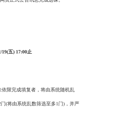
/19(
五
) 17:00
止
未依限完成填复者，将由系统随机乱
2
门
(
将由系统乱数筛选至多
1
门
)
，并严