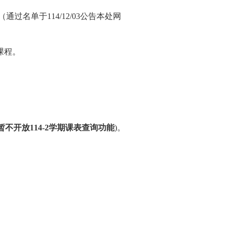
（通过名单于
114/12/03
公告本处网
课程。
暂不开放
114-2
学期课表查询功能
)
。