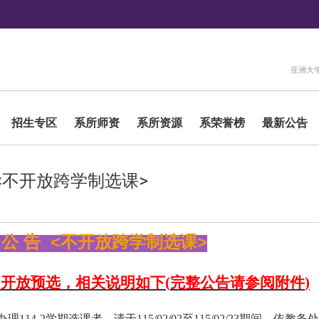
:::
亚洲大
招生专区
系所师资
系所资源
系荣誉榜
最新公告
告<不开放跨学制选课>
 选 公 告 <不开放跨学制选课>
」开放预选，相关说明如下
(
完整公告请参阅附件
)
办理
114-2
学期选课者，请于
115/02/02
至
115/02/23
期间，依教务处