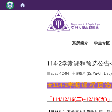
:::
系所简介
学生专区
114-2学期课程预选公
2025-12-04
廖御圻 (Dr. Yu-Chi Liao)
★114-2学期 课 程 预
「
114/12/16(
二
)~12/19(
五
)
【延修生】不参与本次选课时程，
欲