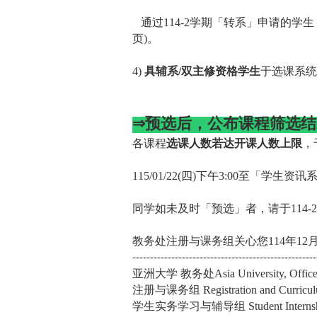
通过
114-2
学期「转系」申请的学生
页
)
。
4)
具辅系
/
双主修资格学生
于选课系统
⇒
预选后，公布课程筛选结
各课程
选课人数若达开课人数上限
，
115/01/22(
四
)
下午
3:00
至「学生资讯
同学如未及时「预选」者，请于
114-2
教务处注册与课务组关心您
114
年
12
----------------------------------------------------
亚洲大学 教务处Asia University, Office o
注册与课务组 Registration and Curriculu
学生实务学习与辅导组 Student Internship a