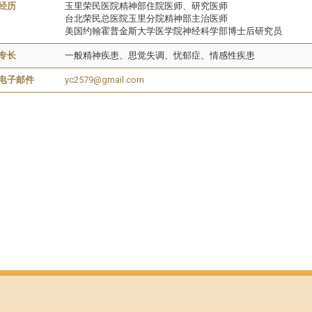
经历
玉里荣民医院精神部住院医师、研究医师
台北荣民总医院玉里分院精神部主治医师
美国约翰霍普金斯大学医学院神经科学部博士后研究员
专长
一般精神疾患、思觉失调、忧郁症、情感性疾患
电子邮件
yc2579@gmail.com