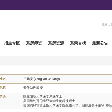
:::
亚洲大
招生专区
系所师资
系所资源
系荣誉榜
最新公告
姓名
庄旸安 (Yang-An Chuang)
职称
兼任助理教授
学历
国立阳明大学医学系医学士
美国纽约哥伦比亚大学生物科技硕士
美国约翰霍普金斯大学医学院生物化学、细胞及分子生物(神经