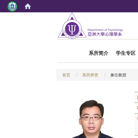
:::
系所简介
学生专区
首页
系所师资
兼任教授